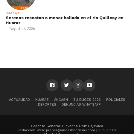
HUARAZ
Serenos rescatan a menor hallada en el río Quillcay en
Huaraz
agosto 7, 2026
ACTUALIDAD
HUARAZ
ÁNCASH
TÚ ELIGES 2026
POLICIALES
DEPORTES
DENUNCIAS WHATSAPP
Gerente General: Giovanna Cruz Cajavilca
Redacción Web: prensa@ancashnoticias.com | Publicidad: