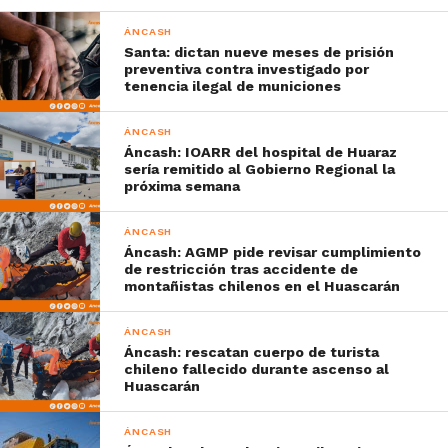
ÁNCASH
Santa: dictan nueve meses de prisión
preventiva contra investigado por
tenencia ilegal de municiones
ÁNCASH
Áncash: IOARR del hospital de Huaraz
sería remitido al Gobierno Regional la
próxima semana
ÁNCASH
Áncash: AGMP pide revisar cumplimiento
de restricción tras accidente de
montañistas chilenos en el Huascarán
ÁNCASH
Áncash: rescatan cuerpo de turista
chileno fallecido durante ascenso al
Huascarán
ÁNCASH