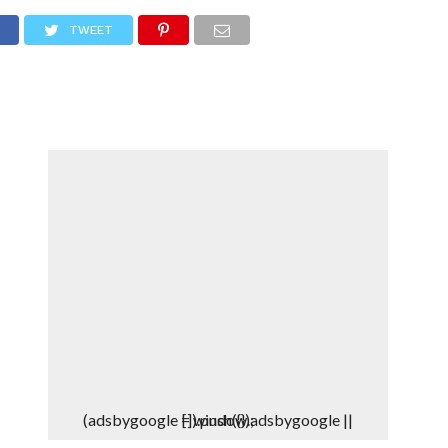
DEPORTES
DENUNCIAS WHATSAPP
TWEET
(adsbygoogle = window.adsbygoogle || []).push({});