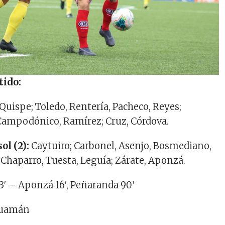
tido:
Quispe; Toledo, Rentería, Pacheco, Reyes;
 Campodónico, Ramírez; Cruz, Córdova.
ol (2):
Caytuiro; Carbonel, Asenjo, Bosmediano,
 Chaparro, Tuesta, Leguía; Zárate, Aponzá.
3′ – Aponzá 16′, Peñaranda 90′
Huamán