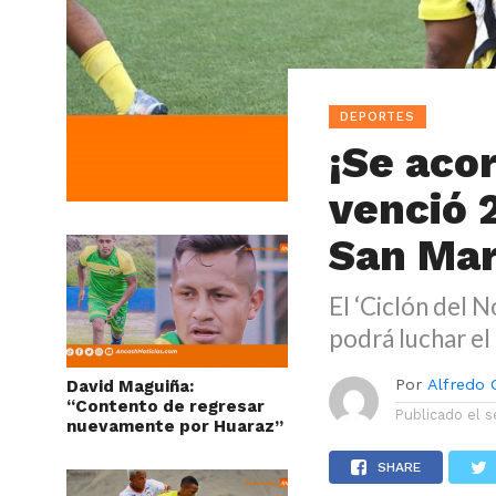
DEPORTES
¡Se aco
venció 2
San Ma
El ‘Ciclón del N
podrá luchar el 
Por
Alfredo O
David Maguiña:
“Contento de regresar
Publicado el
s
nuevamente por Huaraz”
SHARE