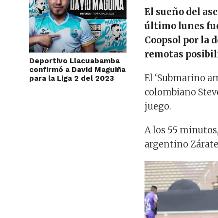
El sueño del as
último lunes fu
Coopsol por la d
remotas posibil
Deportivo Llacuabamba
confirmó a David Maguiña
El ‘Submarino ama
para la Liga 2 del 2023
colombiano Stev
juego.
A los 55 minutos
argentino Zárate