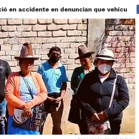
ció en accidente en denuncian que vehículo 
IDAD
HUARAZ
ÁNCASH
TÚ ELIGES 2026
POLICIALES