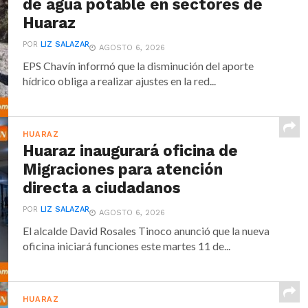
de agua potable en sectores de
Huaraz
POR
LIZ SALAZAR
AGOSTO 6, 2026
EPS Chavín informó que la disminución del aporte
hídrico obliga a realizar ajustes en la red...
HUARAZ
Huaraz inaugurará oficina de
Migraciones para atención
directa a ciudadanos
POR
LIZ SALAZAR
AGOSTO 6, 2026
El alcalde David Rosales Tinoco anunció que la nueva
oficina iniciará funciones este martes 11 de...
HUARAZ