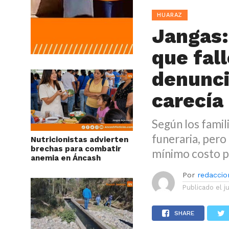
HUARAZ
Jangas:
que fal
denunci
carecía
Según los famili
funeraria, pero 
Nutricionistas advierten
brechas para combatir
mínimo costo pa
anemia en Áncash
Por
redaccion
Publicado el
j
SHARE