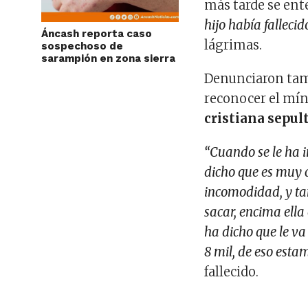
más tarde se ente
hijo había fallecid
Áncash reporta caso
lágrimas.
sospechoso de
sarampión en zona sierra
Denunciaron tamb
reconocer el mín
cristiana sepul
“Cuando se le ha i
dicho que es muy ca
incomodidad, y ta
sacar, encima ella
ha dicho que le va 
8 mil, de eso est
fallecido.