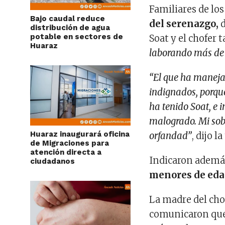
Familiares de lo
Bajo caudal reduce
del serenazgo,
d
distribución de agua
potable en sectores de
Soat y el chofer
Huaraz
laborando más de 
“El que ha maneja
indignados, porque
ha tenido Soat, e 
malogrado. Mi sobr
Huaraz inaugurará oficina
orfandad”
, dijo la
de Migraciones para
atención directa a
Indicaron además
ciudadanos
menores de edad
La madre del chofe
comunicaron que,