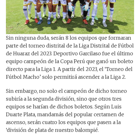
Sin ninguna duda, serán 8 los equipos que formaran
parte del torneo distrital de la Liga Distrital de Fútbol
de Huaraz del 2023. Deportivo Garcilaso fue el último
equipo campeón de la Copa Perú que ganó un boleto
directo para la Liga 1. A partir del 2023, el ‘Torneo del
Fútbol Macho’ solo permitirá ascender a la Liga 2.
Sin embargo, no solo el campeón de dicho torneo
subiría a la segunda división, sino que otros tres
equipos se harían de dichos boletos. Según Luis
Duarte Plata, mandamás del popular certamen de
ascenso, serán cuatro los equipos que pasen a la
‘división de plata de nuestro balompié.