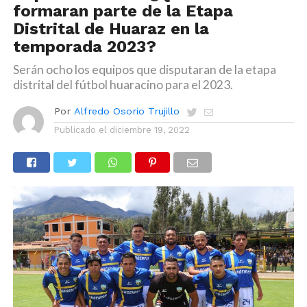
formaran parte de la Etapa
Distrital de Huaraz en la
temporada 2023?
Serán ocho los equipos que disputaran de la etapa
distrital del fútbol huaracino para el 2023.
Por
Alfredo Osorio Trujillo
Publicado el
diciembre 19, 2022