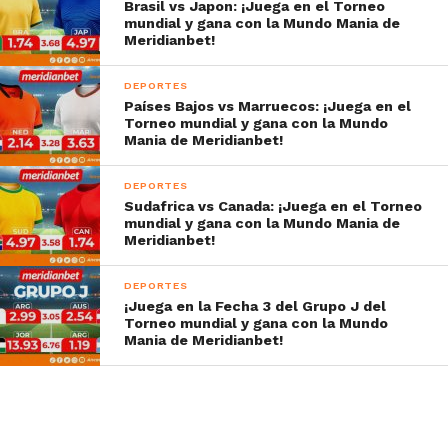
Brasil vs Japon: ¡Juega en el Torneo
mundial y gana con la Mundo Mania de
Meridianbet!
DEPORTES
Países Bajos vs Marruecos: ¡Juega en el
Torneo mundial y gana con la Mundo
Mania de Meridianbet!
DEPORTES
Sudafrica vs Canada: ¡Juega en el Torneo
mundial y gana con la Mundo Mania de
Meridianbet!
DEPORTES
¡Juega en la Fecha 3 del Grupo J del
Torneo mundial y gana con la Mundo
Mania de Meridianbet!