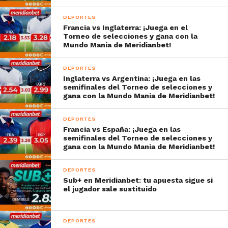
DEPORTES
Francia vs Inglaterra: ¡Juega en el
Torneo de selecciones y gana con la
Mundo Mania de Meridianbet!
DEPORTES
Inglaterra vs Argentina: ¡Juega en las
semifinales del Torneo de selecciones y
gana con la Mundo Mania de Meridianbet!
DEPORTES
Francia vs España: ¡Juega en las
semifinales del Torneo de selecciones y
gana con la Mundo Mania de Meridianbet!
DEPORTES
Sub+ en Meridianbet: tu apuesta sigue si
el jugador sale sustituido
DEPORTES