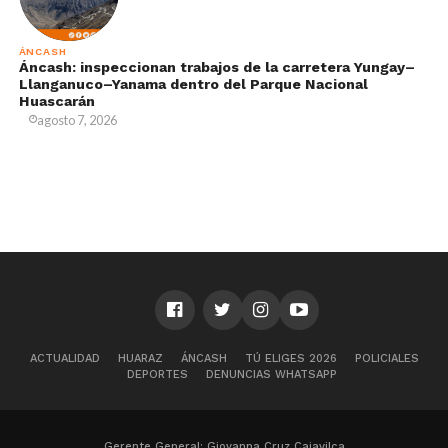
ÁNCASH
Áncash: inspeccionan trabajos de la carretera Yungay–
Llanganuco–Yanama dentro del Parque Nacional
Huascarán
agosto 7, 2026
ACTUALIDAD
HUARAZ
ÁNCASH
TÚ ELIGES 2026
POLICIALES
DEPORTES
DENUNCIAS WHATSAPP
Gerente General: Giovanna Cruz Cajavilca