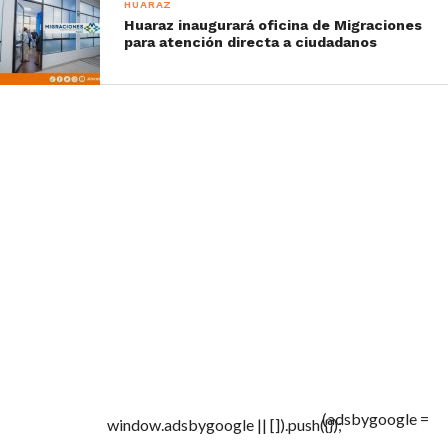
HUARAZ
Huaraz inaugurará oficina de Migraciones
para atención directa a ciudadanos
(adsbygoogle =
window.adsbygoogle || []).push({});