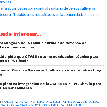
arreras.
an a autoridades para control sanitario de perros callejeros.
edora: “Debido a las necesidades en la comunidad, decidimos
ede interesar...
: abogado de la familia afirma que defensa de
etó reconstrucción
alde pide que OTASS retome conducción técnica para
AN a EPS Chavín
Eleazar Guzmán Barrón actualiza carreras técnicas luego
to
ta plantea integración de la JAPSHAN a EPS Chavín para
es en saneamiento
S:
ÁNCASH
,
ANCASH NOTICIAS
,
ATENCION
,
CHIMBOTE
,
CONTAGIOS
,
E SALAZAR VARGAS
,
NOTICIAS
,
PORTADA
,
RABIA HUMANA