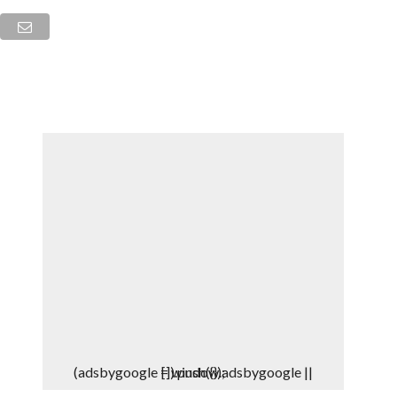
DEPORTES
DENUNCIAS WHATSAPP
(adsbygoogle = window.adsbygoogle || []).push({});