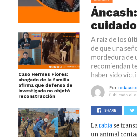
Áncash:
cuidado
A raíz de los ú
de que una seño
mordedura de u
recomiendan te
haber sido víct
Caso Hermes Flores:
abogado de la familia
afirma que defensa de
Por
redaccion
investigada no objetó
Publicado el
o
reconstrucción
SHARE
La
rabia
se trans
un animal contag