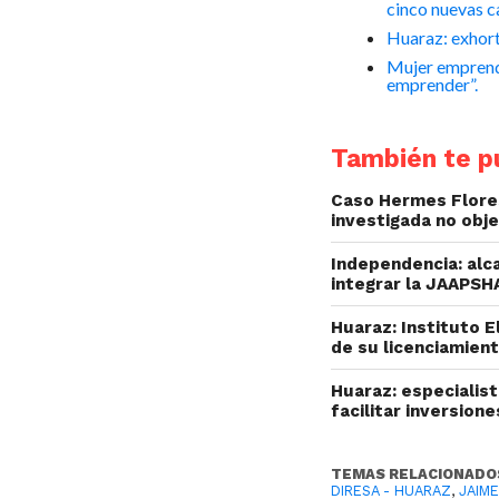
cinco nuevas c
Huaraz: exhort
Mujer emprend
emprender”.
También te pu
Caso Hermes Flores
investigada no obj
Independencia: alc
integrar la JAAPSH
Huaraz: Instituto 
de su licenciamien
Huaraz: especialis
facilitar inversion
TEMAS RELACIONADO
DIRESA - HUARAZ
,
JAIM