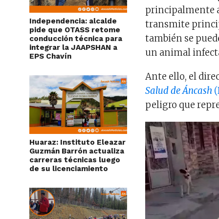
principalmente a
Independencia: alcalde
transmite princi
pide que OTASS retome
también se puede
conducción técnica para
integrar la JAAPSHAN a
un animal infect
EPS Chavín
Ante ello, el dire
Salud de Áncash
(
peligro que repr
Huaraz: Instituto Eleazar
Guzmán Barrón actualiza
carreras técnicas luego
de su licenciamiento