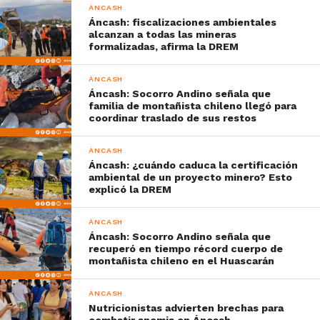
ÁNCASH
Áncash: fiscalizaciones ambientales
alcanzan a todas las mineras
formalizadas, afirma la DREM
ÁNCASH
Áncash: Socorro Andino señala que
familia de montañista chileno llegó para
coordinar traslado de sus restos
ÁNCASH
Áncash: ¿cuándo caduca la certificación
ambiental de un proyecto minero? Esto
explicó la DREM
ÁNCASH
Áncash: Socorro Andino señala que
recuperó en tiempo récord cuerpo de
montañista chileno en el Huascarán
ÁNCASH
Nutricionistas advierten brechas para
combatir anemia en Áncash