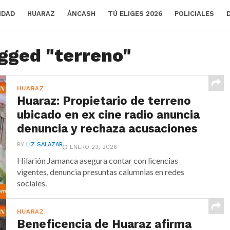
IDAD
HUARAZ
ÁNCASH
TÚ ELIGES 2026
POLICIALES
agged "terreno"
HUARAZ
Huaraz: Propietario de terreno
ubicado en ex cine radio anuncia
denuncia y rechaza acusaciones
BY
LIZ SALAZAR
ENERO 23, 2026
Hilarión Jamanca asegura contar con licencias
vigentes, denuncia presuntas calumnias en redes
sociales.
HUARAZ
Beneficencia de Huaraz afirma