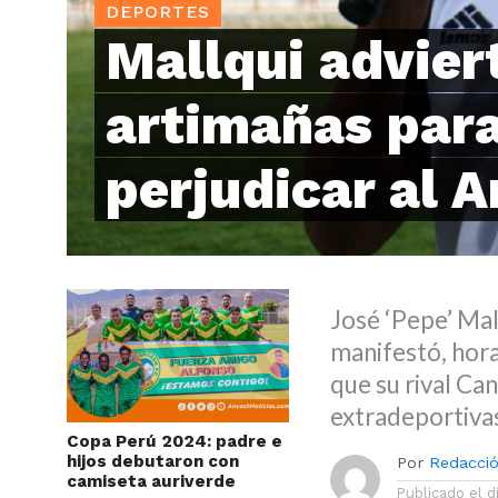
DEPORTES
Mallqui advier
artimañas par
perjudicar al 
José ‘Pepe’ Mal
manifestó, hora
que su rival Ca
extradeportiva
Copa Perú 2024: padre e
hijos debutaron con
Por
Redacció
camiseta auriverde
Publicado el
d