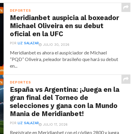
DEPORTES
Meridianbet auspicia al boxeador
Michael Oliveira en su debut
oficial en la UFC
POR
LIZ SALAZAR
JULIO 30, 2026
Meridianbet es ahora el auspiciador de Michael
“PQD” Oliveira, peleador brasileño que hará su debut
en...
DEPORTES
España vs Argentina: ¡Juega en la
gran final del Torneo de
selecciones y gana con la Mundo
Mania de Meridianbet!
POR
LIZ SALAZAR
JULIO 17, 2026
Regístrate en Meridianbet con el código 2800 y juega