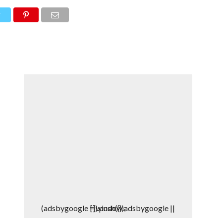
DEPORTES
DENUNCIAS WHATSAPP
T
(adsbygoogle = window.adsbygoogle || []).push({});