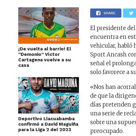
SHARE
El presidente de
encuentra en est
vehicular, habló 
¡De vuelta al barrio! El
Sport Ancash co
“Demonio” Víctor
Cartagena vuelve a su
señal el prolonga
casa
solo favorece a su
«Nos han acorral
de que la dirigen
días pretenden g
una serie de recl
Deportivo Llacuabamba
sobre una supue
confirmó a David Maguiña
para la Liga 2 del 2023
preocupado.