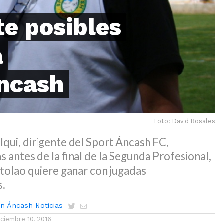
te posibles
a
Ancash
Foto: David Rosales
lqui, dirigente del Sport Áncash FC,
s antes de la final de la Segunda Profesional,
ntolao quiere ganar con jugadas
s.
n Áncash Noticias
iciembre 10, 2016