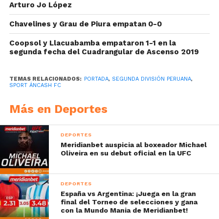
Arturo Jo López
Chavelines y Grau de Piura empatan 0-0
Coopsol y Llacuabamba empataron 1-1 en la
segunda fecha del Cuadrangular de Ascenso 2019
TEMAS RELACIONADOS:
PORTADA
,
SEGUNDA DIVISIÓN PERUANA
,
SPORT ÁNCASH FC
Más en Deportes
DEPORTES
Meridianbet auspicia al boxeador Michael
Oliveira en su debut oficial en la UFC
DEPORTES
España vs Argentina: ¡Juega en la gran
final del Torneo de selecciones y gana
con la Mundo Mania de Meridianbet!