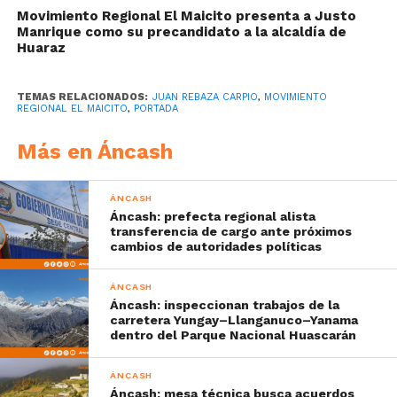
Movimiento Regional El Maicito presenta a Justo
Manrique como su precandidato a la alcaldía de
Huaraz
TEMAS RELACIONADOS:
JUAN REBAZA CARPIO
,
MOVIMIENTO
REGIONAL EL MAICITO
,
PORTADA
Más en Áncash
ÁNCASH
Áncash: prefecta regional alista
transferencia de cargo ante próximos
cambios de autoridades políticas
ÁNCASH
Áncash: inspeccionan trabajos de la
carretera Yungay–Llanganuco–Yanama
dentro del Parque Nacional Huascarán
ÁNCASH
Áncash: mesa técnica busca acuerdos