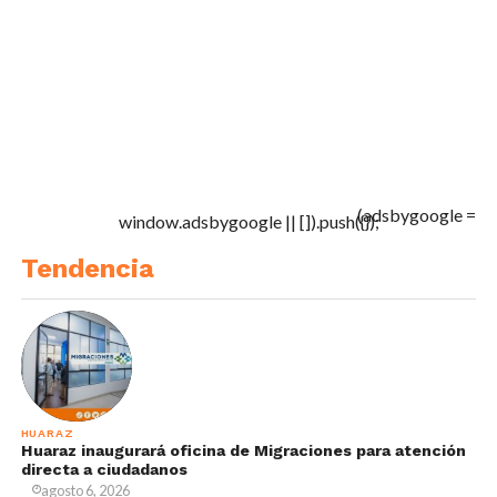
(adsbygoogle =
window.adsbygoogle || []).push({});
Tendencia
HUARAZ
Huaraz inaugurará oficina de Migraciones para atención
directa a ciudadanos
agosto 6, 2026