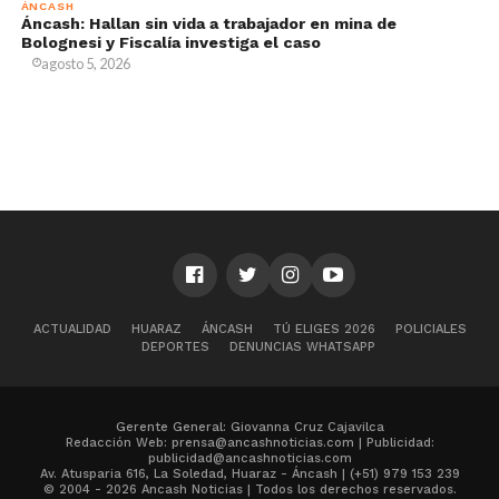
ÁNCASH
Áncash: Hallan sin vida a trabajador en mina de
Bolognesi y Fiscalía investiga el caso
agosto 5, 2026
ACTUALIDAD
HUARAZ
ÁNCASH
TÚ ELIGES 2026
POLICIALES
DEPORTES
DENUNCIAS WHATSAPP
Gerente General: Giovanna Cruz Cajavilca
Redacción Web: prensa@ancashnoticias.com | Publicidad:
publicidad@ancashnoticias.com
Av. Atusparia 616, La Soledad, Huaraz - Áncash | (+51) 979 153 239
© 2004 - 2026 Ancash Noticias | Todos los derechos reservados.