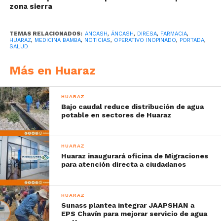
zona sierra
TEMAS RELACIONADOS:
ANCASH
,
ÁNCASH
,
DIRESA
,
FARMACIA
,
HUARAZ
,
MEDICINA BAMBA
,
NOTICIAS
,
OPERATIVO INOPINADO
,
PORTADA
,
SALUD
Más en Huaraz
HUARAZ
Bajo caudal reduce distribución de agua
potable en sectores de Huaraz
HUARAZ
Huaraz inaugurará oficina de Migraciones
para atención directa a ciudadanos
HUARAZ
Sunass plantea integrar JAAPSHAN a
EPS Chavín para mejorar servicio de agua