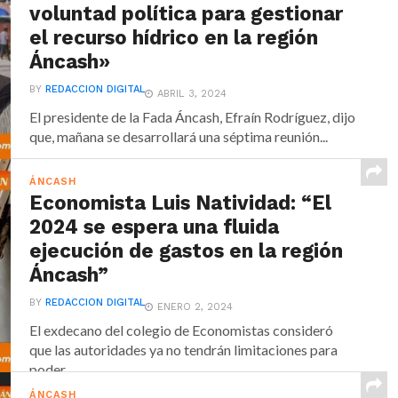
voluntad política para gestionar
el recurso hídrico en la región
Áncash»
BY
REDACCION DIGITAL
ABRIL 3, 2024
El presidente de la Fada Áncash, Efraín Rodríguez, dijo
que, mañana se desarrollará una séptima reunión...
ÁNCASH
Economista Luis Natividad: “El
2024 se espera una fluida
ejecución de gastos en la región
Áncash”
BY
REDACCION DIGITAL
ENERO 2, 2024
El exdecano del colegio de Economistas consideró
que las autoridades ya no tendrán limitaciones para
poder...
ÁNCASH