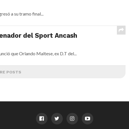
resó a su tramo final...
renador del Sport Ancash
nunció que Orlando Maltese, ex D.T del...
RE POSTS