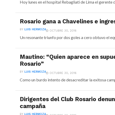
Hoy lunes en el hospital Rebagliati de Lima el gerente 
Rosario gana a Chavelines e ingres
BY
LUIS HERMOZA
OCTUBRE 30, 2016
Un resonante triunfo por dos goles a cero obtuvo el equ
Mautino: “Quien aparece en supue
Rosario”
BY
LUIS HERMOZA
OCTUBRE 30, 2016
Como un burdo intento de desacreditar la exitosa campa
Dirigentes del Club Rosario denun
campaña
BY
LUIS HERMOZA