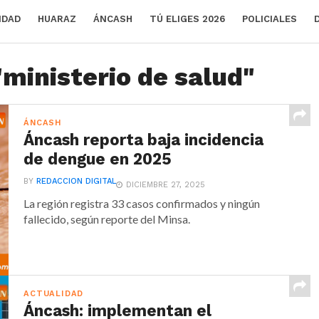
IDAD
HUARAZ
ÁNCASH
TÚ ELIGES 2026
POLICIALES
"ministerio de salud"
ÁNCASH
Áncash reporta baja incidencia
de dengue en 2025
BY
REDACCION DIGITAL
DICIEMBRE 27, 2025
La región registra 33 casos confirmados y ningún
fallecido, según reporte del Minsa.
ACTUALIDAD
Áncash: implementan el