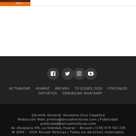
ACTUALIDAD
HUARAZ
ÁNCASH
TÚ ELIGES 2026
POLICIALES
DEPORTES
DENUNCIAS WHATSAPP
Gerente General: Giovanna Cruz Cajavilca
Redacción Web: prensa@ancashnoticias.com | Publicidad:
publicidad@ancashnoticias.com
Av. Atusparia 616, La Soledad, Huaraz - Áncash | (+51) 979 153 239
© 2004 - 2026 Ancash Noticias | Todos los derechos reservados.