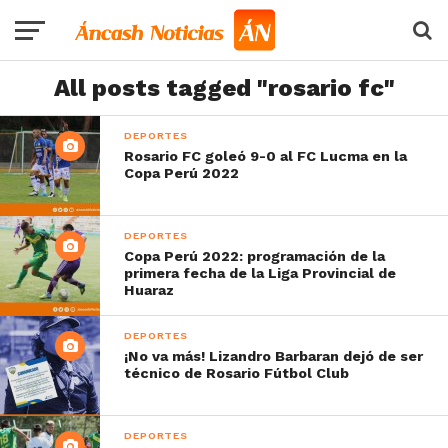
All posts tagged "rosario fc"
DEPORTES
Rosario FC goleó 9-0 al FC Lucma en la
Copa Perú 2022
DEPORTES
Copa Perú 2022: programación de la
primera fecha de la Liga Provincial de
Huaraz
DEPORTES
¡No va más! Lizandro Barbaran dejó de ser
técnico de Rosario Fútbol Club
DEPORTES