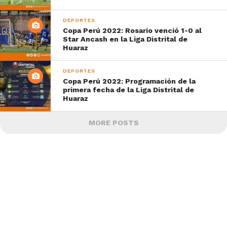
DEPORTES
Copa Perú 2022: Rosario venció 1-0 al
Star Ancash en la Liga Distrital de
Huaraz
DEPORTES
Copa Perú 2022: Programación de la
primera fecha de la Liga Distrital de
Huaraz
MORE POSTS