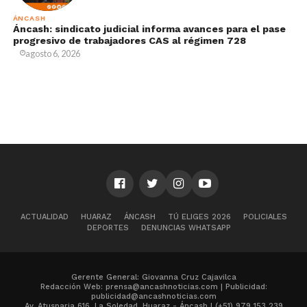
ÁNCASH
Áncash: sindicato judicial informa avances para el pase
progresivo de trabajadores CAS al régimen 728
agosto 6, 2026
ACTUALIDAD
HUARAZ
ÁNCASH
TÚ ELIGES 2026
POLICIALES
DEPORTES
DENUNCIAS WHATSAPP
Gerente General: Giovanna Cruz Cajavilca
Redacción Web: prensa@ancashnoticias.com | Publicidad:
publicidad@ancashnoticias.com
Av. Atusparia 616, La Soledad, Huaraz - Áncash | (+51) 979 153 239