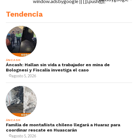
window.adsbygoogle || []).push({});
Tendencia
ÁNCASH
Áncash: Hallan sin vida a trabajador en mina de
Bolognesi y Fiscalía investiga el caso
agosto 5, 2026
ÁNCASH
Familia de montañista chileno llegará a Huaraz para
coordinar rescate en Huascarán
agosto 5, 2026