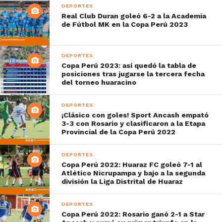
DEPORTES
Real Club Duran goleó 6-2 a la Academia
de Fútbol MK en la Copa Perú 2023
DEPORTES
Copa Perú 2023: así quedó la tabla de
posiciones tras jugarse la tercera fecha
del torneo huaracino
DEPORTES
¡Clásico con goles! Sport Ancash empató
3-3 con Rosario y clasificaron a la Etapa
Provincial de la Copa Perú 2022
DEPORTES
Copa Perú 2022: Huaraz FC goleó 7-1 al
Atlético Nicrupampa y bajo a la segunda
división la Liga Distrital de Huaraz
DEPORTES
Copa Perú 2022: Rosario ganó 2-1 a Star