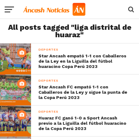
All posts tagged "liga distrital de
huaraz"
DEPORTES
Star Ancash empató 1-1 con Caballeros
de la Ley en la Liguilla del fútbol
huaracino Copa Perú 2023
DEPORTES
Star Ancash FC empató 1-1 con
Caballeros de la Ley y sigue la punta de
la Copa Perú 2023
DEPORTES
Huaraz FC ganó 1-0 a Sport Ancash
previo a la Liguilla del fútbol huaracino
de la Copa Perú 2023