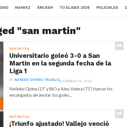
IDAD
HUARAZ
ÁNCASH
TÚ ELIGES 2026
POLICIALES
ged "san martin"
DEPORTES
Universitario goleó 3-0 a San
Martín en la segunda fecha de la
Liga 1
BY
ALFREDO OSORIO TRUJILLO
FEBRERO 13, 2022
Nelinho Quina (17′ y 86′) y Alex Valera (71′) fueron los
encargados de anotar los goles...
DEPORTES
¡Triunfo ajustado! Vallejo venció