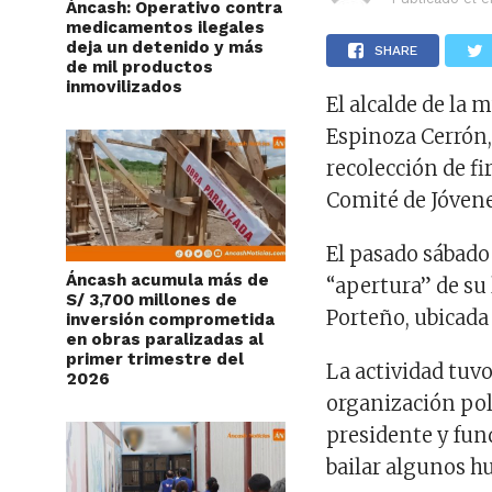
Áncash: Operativo contra
medicamentos ilegales
deja un detenido y más
SHARE
de mil productos
inmovilizados
El alcalde de la 
Espinoza Cerrón,
recolección de f
Comité de Jóvene
El pasado sábado 
Áncash acumula más de
“apertura” de su 
S/ 3,700 millones de
Porteño, ubicada 
inversión comprometida
en obras paralizadas al
primer trimestre del
La actividad tuv
2026
organización pol
presidente y fun
bailar algunos hu