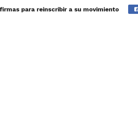
firmas para reinscribir a su movimiento
IDAD
HUARAZ
ÁNCASH
TÚ ELIGES 2026
POLICIALES