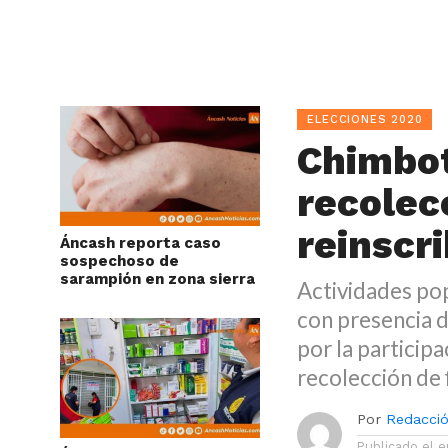
ELECCIONES 2020
Chimbot
recolec
reinscr
Áncash reporta caso
sospechoso de
sarampión en zona sierra
Actividades pop
con presencia d
por la particip
recolección de 
Por
Redacció
Publicado el
e