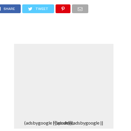
DEPORTES
DENUNCIAS WHATSAPP
SHARE
TWEET
(adsbygoogle = window.adsbygoogle || []).push({});